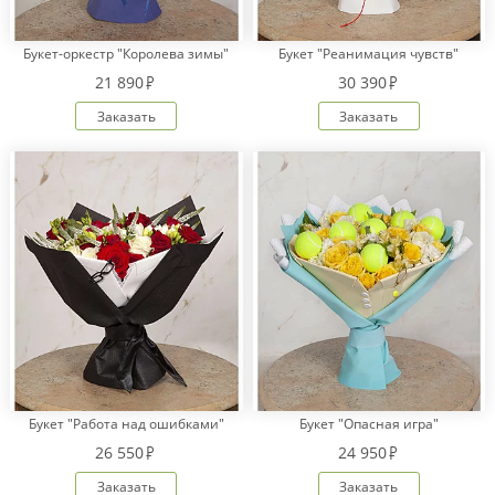
Букет-оркестр "Королева зимы"
Букет "Реанимация чувств"
Оплата
21 890
30 390
заказа
Заказать
Заказать
Условия
доставки
Бонусная
программа
Корпоративным
клиентам
Обратная
связь
О
компании
Change
language
Букет "Работа над ошибками"
Букет "Опасная игра"
to
26 550
24 950
English
Заказать
Заказать